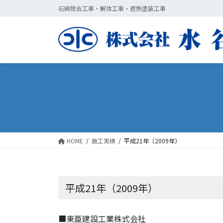
コ
ナ
石綿除去工事・解体工事・遮熱塗装工事
ン
ビ
テ
ゲ
ン
ー
ツ
シ
に
ョ
移
ン
動
に
移
動
HOME
施工実績
平成21年（2009年）
平成21年（2009年）
■東亜建設工業株式会社