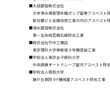
■大成建設株式会社
大寺浄水場管理本館ポンプ室等アスベスト
新日鐵ビル全館改修工事の内のアスベスト
■清水建設株式会社
第一生命相互館石綿除去工事
■株式会社竹中工務店
東京理科大学神楽坂９号館塗装工事
■学校法人東京女子医科大学
中央病棟オートクレープ室内アスベスト除
■学校法人昭和大学
藤が丘病院９F機械室アスベスト除去工事