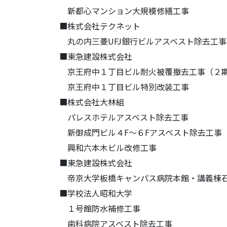
新都心マンション大規模修繕工事
■株式会社テクネット
丸の内三菱UFJ銀行ビルアスベスト除去工事
■東急建設株式会社
京王府中１丁目ビル耐火被覆撤去工事（２
京王府中１丁目ビル特別改装工事
■株式会社大林組
パレスホテルアスベスト除去工事
新御成門ビル４F～６Fアスベスト除去工事
興和六本木ビル改修工事
■東急建設株式会社
帝京大学板橋キャンパス病院本館・講義棟
■学校法人昭和大学
１号館防水補修工事
歯科病院アスベスト除去工事