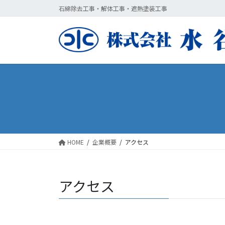
コ
ナ
石綿除去工事・解体工事・遮熱塗装工事
ン
ビ
テ
ゲ
ン
ー
ツ
シ
に
ョ
移
ン
動
に
移
動
HOME
企業概要
アクセス
アクセス