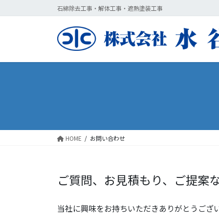
コ
ナ
石綿除去工事・解体工事・遮熱塗装工事
ン
ビ
テ
ゲ
ン
ー
ツ
シ
に
ョ
移
ン
動
に
移
動
HOME
お問い合わせ
ご質問、お見積もり、ご提案
当社に興味をお持ちいただきありがとうござ