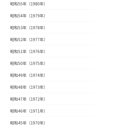
昭和55年（1980年）
昭和54年（1979年）
昭和53年（1978年）
昭和52年（1977年）
昭和51年（1976年）
昭和50年（1975年）
昭和49年（1974年）
昭和48年（1973年）
昭和47年（1972年）
昭和46年（1971年）
昭和45年（1970年）