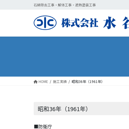
コ
ナ
石綿除去工事・解体工事・遮熱塗装工事
ン
ビ
テ
ゲ
ン
ー
ツ
シ
に
ョ
移
ン
動
に
移
動
HOME
施工実績
昭和36年（1961年）
昭和36年（1961年）
■防衛庁