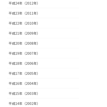
平成24年（2012年）
平成23年（2011年）
平成22年（2010年）
平成21年（2009年）
平成20年（2008年）
平成19年（2007年）
平成18年（2006年）
平成17年（2005年）
平成16年（2004年）
平成15年（2003年）
平成14年（2002年）