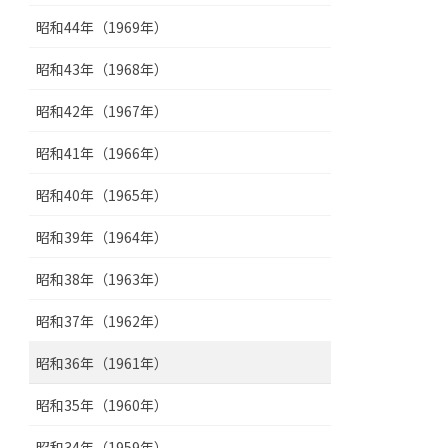
昭和44年（1969年）
昭和43年（1968年）
昭和42年（1967年）
昭和41年（1966年）
昭和40年（1965年）
昭和39年（1964年）
昭和38年（1963年）
昭和37年（1962年）
昭和36年（1961年）
昭和35年（1960年）
昭和34年（1959年）