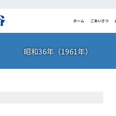
ホーム
ごあいさつ
昭和36年（1961年）