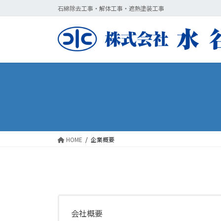
コ
ナ
石綿除去工事・解体工事・遮熱塗装工事
ン
ビ
テ
ゲ
ン
ー
ツ
シ
に
ョ
移
ン
動
に
移
動
HOME
企業概要
会社概要